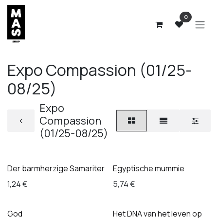
Overslaan naar inhoud
0
Expo Compassion (01/25-
08/25)
Expo
Compassion
(01/25-08/25)
Der barmherzige Samariter
Egyptische mummie
1,24
€
5,74
€
God
Het DNA van het leven op