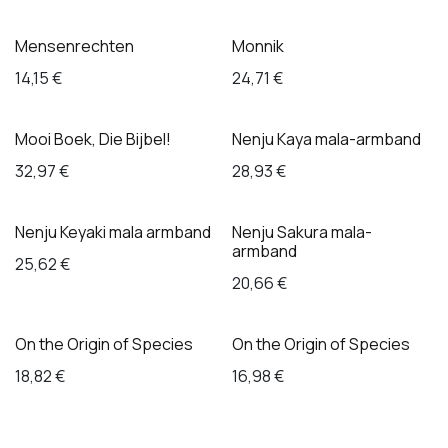
Mensenrechten
Monnik
14,15
€
24,71
€
Mooi Boek, Die Bijbel!
Nenju Kaya mala-armband
32,97
€
28,93
€
Nenju Keyaki mala armband
Nenju Sakura mala-
armband
25,62
€
20,66
€
On the Origin of Species
On the Origin of Species
18,82
€
16,98
€