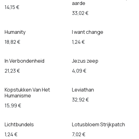
aarde
14,15
€
33,02
€
Humanity
I want change
18,82
€
1,24
€
In Verbondenheid
Jezus zeep
21,23
€
4,09
€
Kopstukken Van Het
Leviathan
Humanisme
32,92
€
15,99
€
Lichtbundels
Lotusbloem Strijkpatch
1,24
€
7,02
€