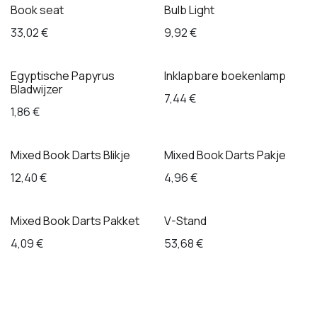
Book seat
Bulb Light
33,02
€
9,92
€
Egyptische Papyrus
Inklapbare boekenlamp
Bladwijzer
7,44
€
1,86
€
Mixed Book Darts Blikje
Mixed Book Darts Pakje
12,40
€
4,96
€
Mixed Book Darts Pakket
V-Stand
4,09
€
53,68
€