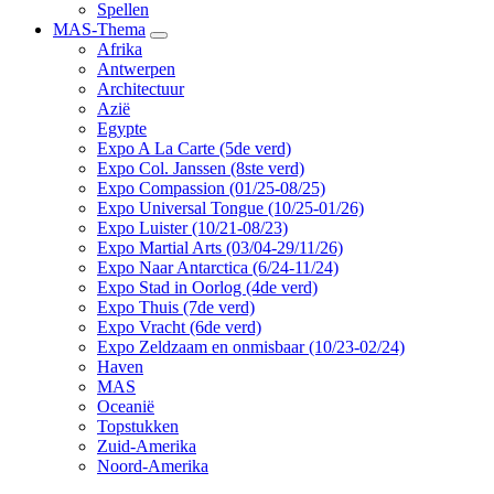
Spellen
MAS-Thema
Afrika
Antwerpen
Architectuur
Azië
Egypte
Expo A La Carte (5de verd)
Expo Col. Janssen (8ste verd)
Expo Compassion (01/25-08/25)
Expo Universal Tongue (10/25-01/26)
Expo Luister (10/21-08/23)
Expo Martial Arts (03/04-29/11/26)
Expo Naar Antarctica (6/24-11/24)
Expo Stad in Oorlog (4de verd)
Expo Thuis (7de verd)
Expo Vracht (6de verd)
Expo Zeldzaam en onmisbaar (10/23-02/24)
Haven
MAS
Oceanië
Topstukken
Zuid-Amerika
Noord-Amerika