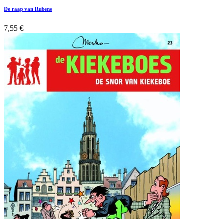
De raap van Rubens
7,55
€