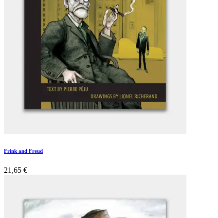
Frink and Freud
21,65
€