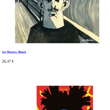
Art Masters: Munch
26,37
€