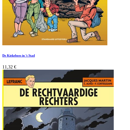
De Kiekeboes in 't Stad
11,32
€