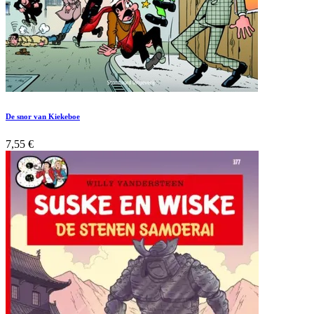
De snor van Kiekeboe
7,55
€