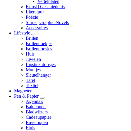
Vertelplaten
Kunst | Geschiedenis
Literatuur
Poëzie
Strips | Graphic Novels
Accessoires
Lifestyle
Brillen
Brillendoekjes
Brillendoosjes
Huis
Juwelen
Lipstick doosjes
Muntjes
Sleutelhanger
Tafel
Textiel
Magneten
Pen & Papier
Agenda's
Balpennen
Bladwijzers
Cadeaupapier
Enveloppen
Etuis