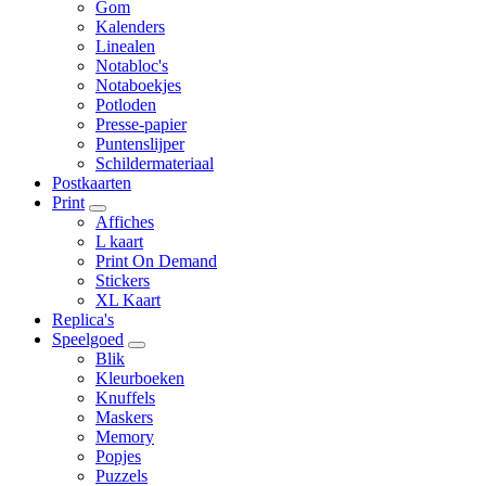
Gom
Kalenders
Linealen
Notabloc's
Notaboekjes
Potloden
Presse-papier
Puntenslijper
Schildermateriaal
Postkaarten
Print
Affiches
L kaart
Print On Demand
Stickers
XL Kaart
Replica's
Speelgoed
Blik
Kleurboeken
Knuffels
Maskers
Memory
Popjes
Puzzels