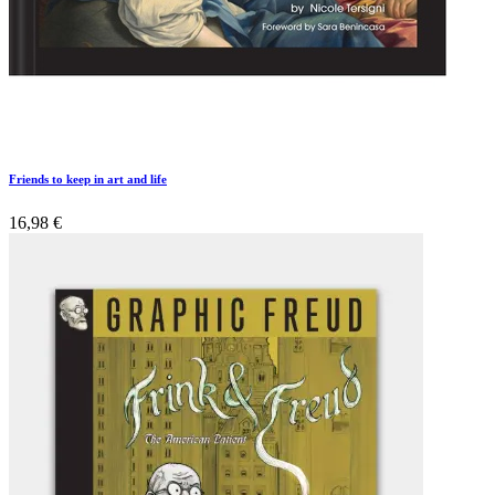
Friends to keep in art and life
16,98
€