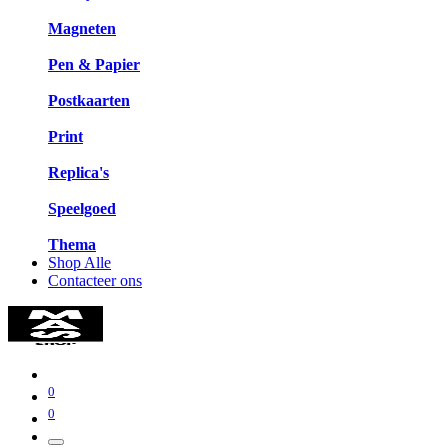
Magneten
Pen & Papier
Postkaarten
Print
Replica's
Speelgoed
Thema
Shop Alle
Contacteer ons
0
0