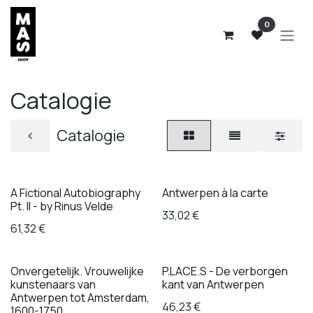
Overslaan naar inhoud
0
Catalogie
Catalogie
A Fictional Autobiography
Antwerpen à la carte
Pt. II - by Rinus Velde
33,02
€
61,32
€
Onvergetelijk. Vrouwelijke
P.LACE.S - De verborgen
kunstenaars van
kant van Antwerpen
Antwerpen tot Amsterdam,
46,23
€
1600-1750