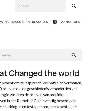
N WINKELMANDJE
VERLANGLIJST
AANMELDEN
0
hop per product
Shop Alle
Contacteer ons
hat Changed the world
 kracht om te inspireren, verbazen en vermaken,
0 brieven die de geschiedenis veranderden zal
logie variëren de brieven van met inkt
even in het Romeinse Rijk levendig beschrijven
eschikkingen en testamenten, hartstochtelijke