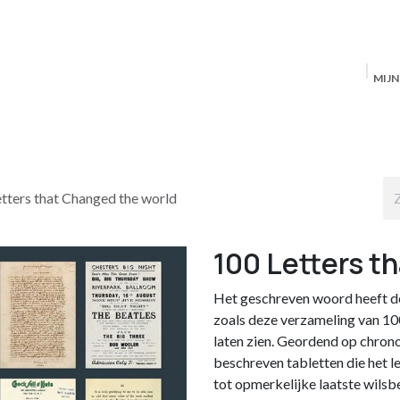
MIJ
Startpagina
MAS Producten
Antwerpen
S
tters that Changed the world
100 Letters t
Het geschreven woord heeft de
zoals deze verzameling van 10
laten zien. Geordend op chrono
beschreven tabletten die het l
tot opmerkelijke laatste wilsb