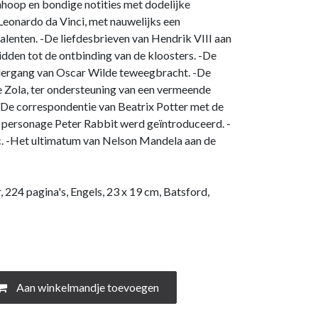
nhoop en bondige notities met dodelijke
 Leonardo da Vinci, met nauwelijks een
talenten. -De liefdesbrieven van Hendrik VIII aan
eidden tot de ontbinding van de kloosters. -De
ndergang van Oscar Wilde teweegbracht. -De
le Zola, ter ondersteuning van een vermeende
 -De correspondentie van Beatrix Potter met de
t personage Peter Rabbit werd geïntroduceerd. -
ic. -Het ultimatum van Nelson Mandela aan de
r, 224 pagina's, Engels, 23 x 19 cm, Batsford,
Aan winkelmandje toevoegen