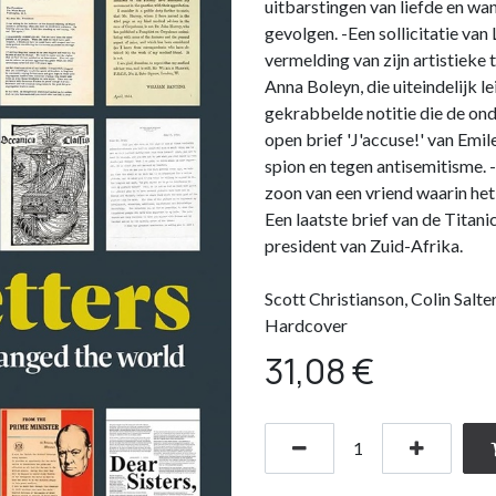
uitbarstingen van liefde en wa
gevolgen. -Een sollicitatie van
vermelding van zijn artistieke 
Anna Boleyn, die uiteindelijk l
gekrabbelde notitie die de o
open brief 'J'accuse!' van Emi
spion en tegen antisemitisme.
zoon van een vriend waarin he
Een laatste brief van de Titan
president van Zuid-Afrika.
Scott Christianson, Colin Salte
Hardcover
31,08
€