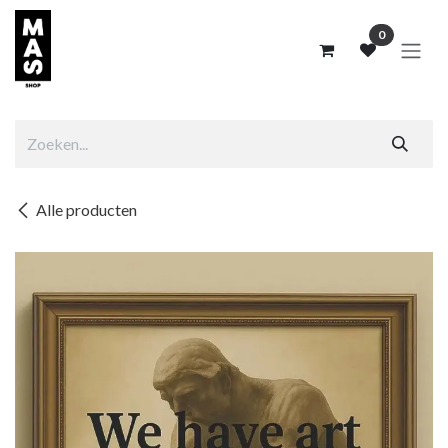
Overslaan naar inhoud
0
Alle producten