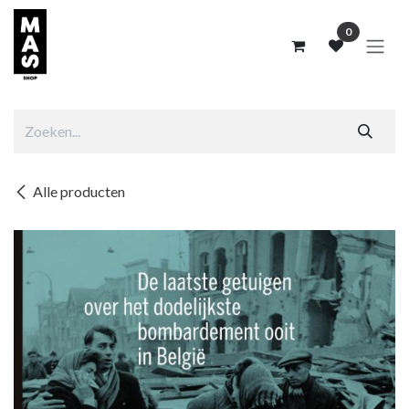
Overslaan naar inhoud
0
Alle producten