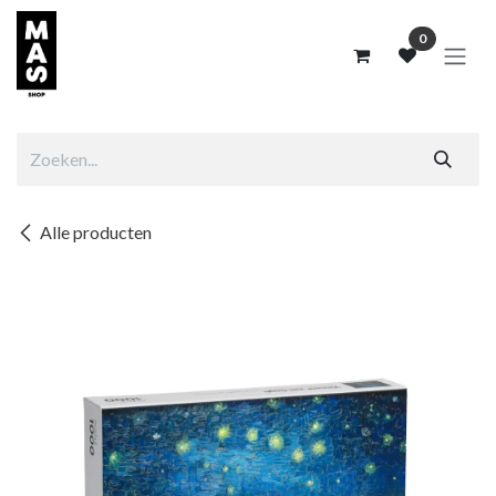
Overslaan naar inhoud
0
Alle producten