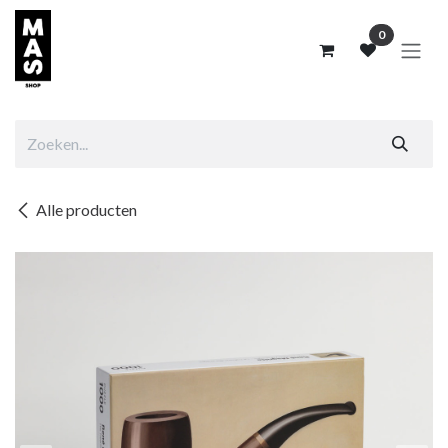
Overslaan naar inhoud
0
Alle producten