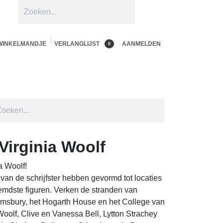
N WINKELMANDJE
VERLANGLIJST
AANMELDEN
0
hop per product
Shop Alle
Contacteer ons
irginia Woolf
 Woolf!
van de schrijfster hebben gevormd tot locaties
mdste figuren. Verken de stranden van Cornwall,
t Hogarth House en het College van Cambridge,
 Vanessa Bell, Lytton Strachey en Vita Sackville-