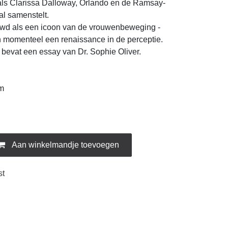
y, Orlando en de Ramsay-familie, terwijl u
d als een icoon van de vrouwenbeweging - zij
nteel een renaissance in de perceptie. De
 een essay van Dr. Sophie Oliver.
m
Aan winkelmandje toevoegen