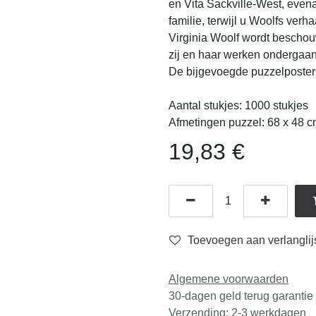
West, evenals Clarissa Dallowa
Woolfs verhaal samenstelt.
Virginia Woolf wordt beschouw
en haar werken ondergaan mome
bijgevoegde puzzelposter bevat
Aantal stukjes: 1000 stukjes
Afmetingen puzzel: 68 x 48 c
19,83
€
Toevoegen aan verlanglijst
Algemene voorwaarden
30-dagen geld terug garantie
Verzending: 2-3 werkdagen