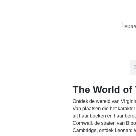
MIJ
Startpagina
MAS Producten
Antwerpen
S
The World of V
Ontdek de wereld van Virginia
Van plaatsen die het karakter 
uit haar boeken en haar beroe
de straten van Bloomsbury, he
ontdek Leonard Woolf, Clive en