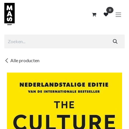
Overslaan naar inhoud
0
Alle producten