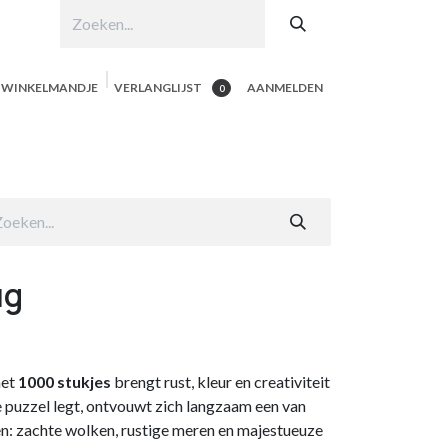
N WINKELMANDJE
VERLANGLIJST
AANMELDEN
0
hop per product
Shop Alle
Contacteer ons
ug
et
1000 stukjes
brengt rust, kleur en creativiteit
de puzzel legt, ontvouwt zich langzaam een van
: zachte wolken, rustige meren en majestueuze