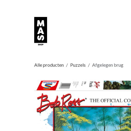
Overslaan naar inhoud
Alle producten
Puzzels
Afgelegen brug