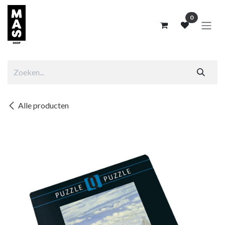
Overslaan naar inhoud
0
Alle producten