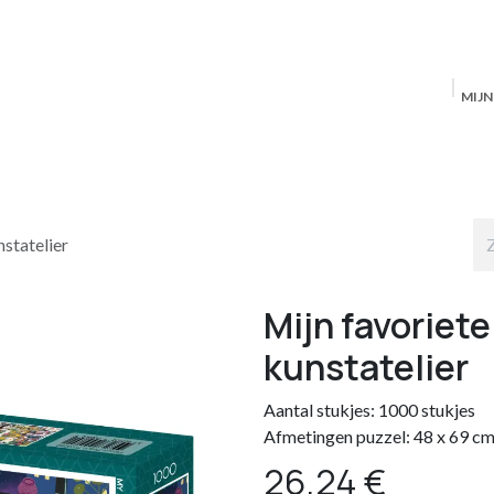
MIJ
Startpagina
MAS Producten
Antwerpen
S
nstatelier
Mijn favoriete 
kunstatelier
Aantal stukjes: 1000 stukjes
Afmetingen puzzel: 48 x 69 c
26,24
€