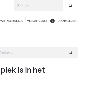
N WINKELMANDJE
VERLANGLIJST
AANMELDEN
0
hop per product
Shop Alle
Contacteer ons
plek is in het
m