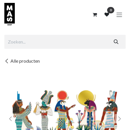
Overslaan naar inhoud
0
Alle producten