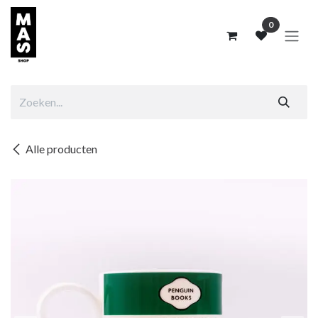
Overslaan naar inhoud
0
Alle producten