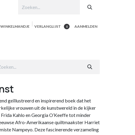
N WINKELMANDJE
VERLANGLIJST
AANMELDEN
0
hop per product
Shop Alle
Contacteer ons
nst
end geïllustreerd en inspirerend boek dat het
rkelijke vrouwen uit de kunstwereld in de kijker
s Frida Kahlo en Georgia O’Keeffe tot minder
eeuwse Afro-Amerikaanse quiltmaakster Harriet
miste Nampeyo. Deze fascinerende verzameling