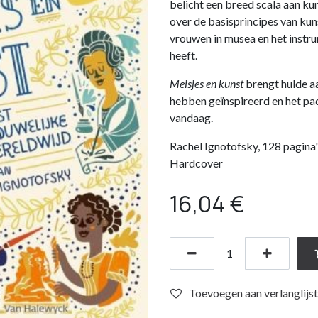
belicht een breed scala aan ku
over de basisprincipes van ku
vrouwen in musea en het instr
heeft.
Meisjes en kunst
brengt hulde a
hebben geïnspireerd en het pa
vandaag.
Rachel Ignotofsky, 128 pagina'
Hardcover
16,04
€
Toevoegen aan verlanglijst