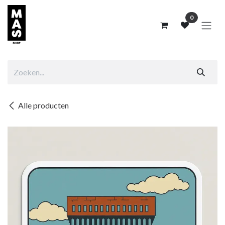
Overslaan naar inhoud
0
Alle producten