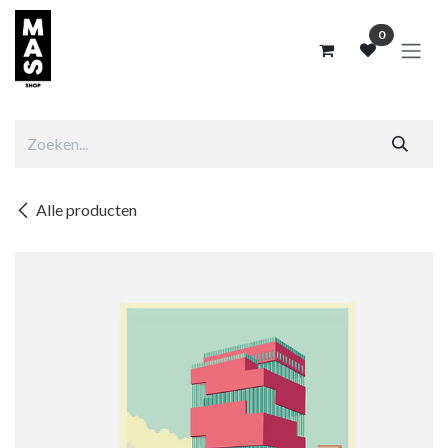
Overslaan naar inhoud
0
Alle producten