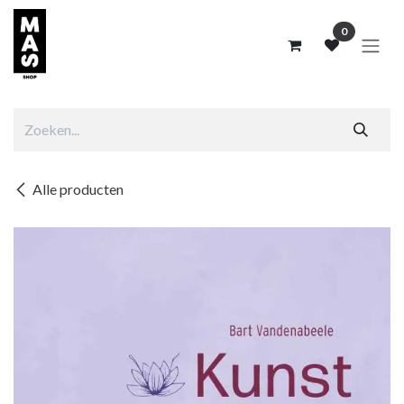
Overslaan naar inhoud
0
Alle producten