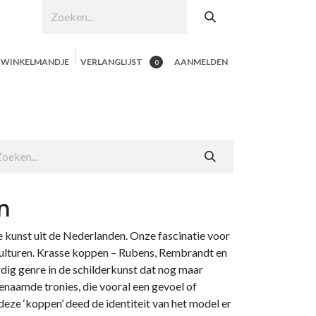
N WINKELMANDJE
VERLANGLIJST
AANMELDEN
0
hop per product
Shop Alle
Contacteer ons
n
de kunst uit de Nederlanden. Onze fascinatie voor
n culturen. Krasse koppen – Rubens, Rembrandt en
ig genre in de schilderkunst dat nog maar
enaamde tronies, die vooral een gevoel of
deze ‘koppen’ deed de identiteit van het model er