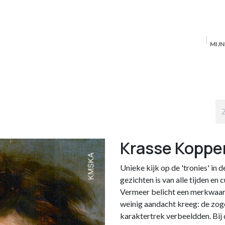
MIJ
Startpagina
MAS Producten
Antwerpen
S
Krasse Koppe
Unieke kijk op de 'tronies' in 
gezichten is van alle tijden e
Vermeer belicht een merkwaard
weinig aandacht kreeg: de zog
karaktertrek verbeeldden. Bij 