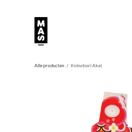
Overslaan naar inhoud
Alle producten
Koinobori Akai