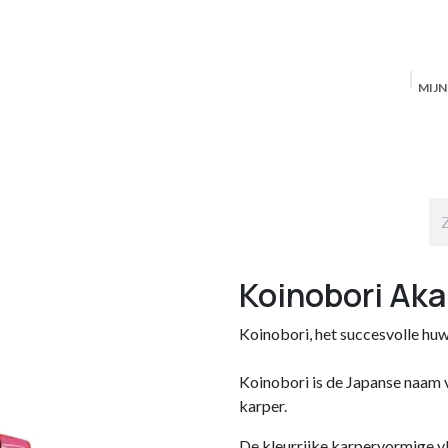
MIJ
Startpagina
MAS Producten
Antwerpen
S
Koinobori Aka
Koinobori, het succesvolle huw
Koinobori is de Japanse naam v
karper.
De kleurrijke karpervormige v