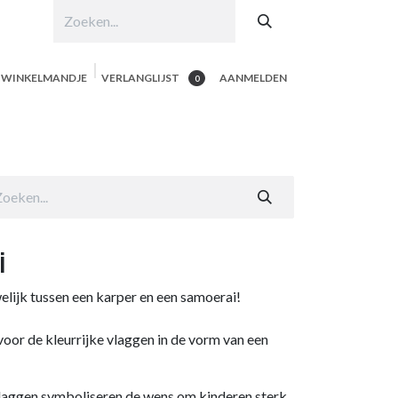
N WINKELMANDJE
VERLANGLIJST
AANMELDEN
0
hop per product
Shop Alle
Contacteer ons
i
elijk tussen een karper en een samoerai!
oor de kleurrijke vlaggen in de vorm van een
laggen symboliseren de wens om kinderen sterk