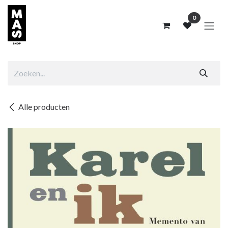
Overslaan naar inhoud
0
Alle producten