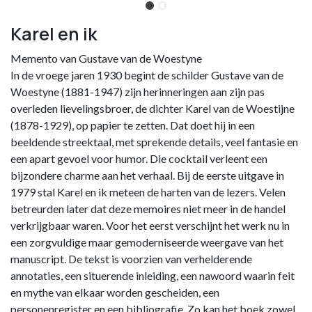
Karel en ik
Memento van Gustave van de Woestyne
In de vroege jaren 1930 begint de schilder Gustave van de
Woestyne (1881-1947) zijn herinneringen aan zijn pas
overleden lievelingsbroer, de dichter Karel van de Woestijne
(1878-1929), op papier te zetten. Dat doet hij in een
beeldende streektaal, met sprekende details, veel fantasie en
een apart gevoel voor humor. Die cocktail verleent een
bijzondere charme aan het verhaal. Bij de eerste uitgave in
1979 stal Karel en ik meteen de harten van de lezers. Velen
betreurden later dat deze memoires niet meer in de handel
verkrijgbaar waren. Voor het eerst verschijnt het werk nu in
een zorgvuldige maar gemoderniseerde weergave van het
manuscript. De tekst is voorzien van verhelderende
annotaties, een situerende inleiding, een nawoord waarin feit
en mythe van elkaar worden gescheiden, een
personenregister en een bibliografie. Zo kan het boek zowel