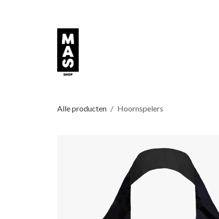
Overslaan naar inhoud
Alle producten
Hoornspelers