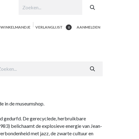
N WINKELMANDJE
VERLANGLIJST
AANMELDEN
0
hop per product
Shop Alle
Contacteer ons
rde in de museumshop.
d gedurfd. De gerecyclede, herbruikbare
1983) belichaamt de explosieve energie van Jean-
verbondenheid met jazz, de zwarte cultuur en