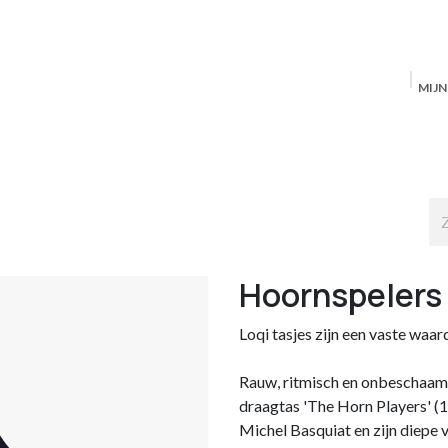
MIJ
Startpagina
MAS Producten
Antwerpen
S
Hoornspelers
Loqi tasjes zijn een vaste waa
Rauw, ritmisch en onbeschaam
draagtas 'The Horn Players' (
Michel Basquiat en zijn diepe 