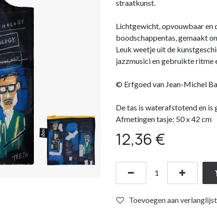
straatkunst.
Lichtgewicht, opvouwbaar en du
boodschappentas, gemaakt om
Leuk weetje uit de kunstgeschi
jazzmusici en gebruikte ritme e
© Erfgoed van Jean-Michel Bas
De tas is waterafstotend en i
Afmetingen tasje: 50 x 42 cm
12,36
€
Toevoegen aan verlanglijst