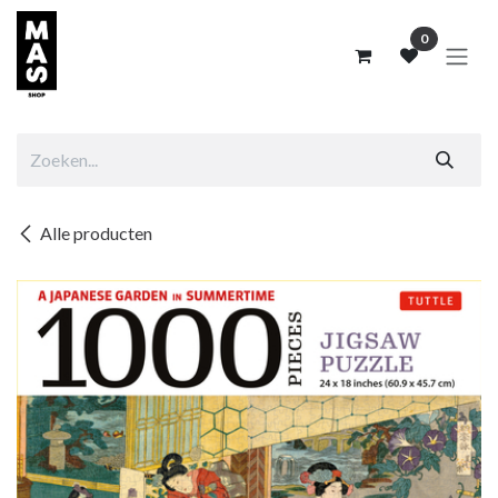
Overslaan naar inhoud
0
Alle producten