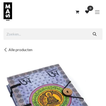
Overslaan naar inhoud
0
Alle producten