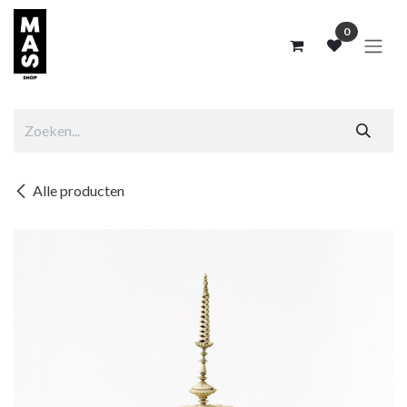
Overslaan naar inhoud
0
Alle producten