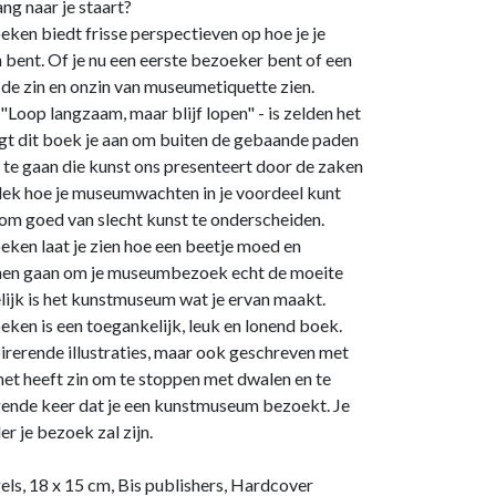
g naar je staart?
en biedt frisse perspectieven op hoe je je
bent. Of je nu een eerste bezoeker bent of een
e de zin en onzin van museumetiquette zien.
oop langzaam, maar blijf lopen" - is zelden het
t dit boek je aan om buiten de gebaande paden
n te gaan die kunst ons presenteert door de zaken
dek hoe je museumwachten in je voordeel kunt
 om goed van slecht kunst te onderscheiden.
en laat je zien hoe een beetje moed en
unnen gaan om je museumbezoek echt de moeite
lijk is het kunstmuseum wat je ervan maakt.
en is een toegankelijk, leuk en lonend boek.
pirerende illustraties, maar ook geschreven met
et heeft zin om te stoppen met dwalen en te
ende keer dat je een kunstmuseum bezoekt. Je
er je bezoek zal zijn.
els, 18 x 15 cm, Bis publishers, Hardcover