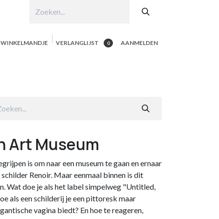
N WINKELMANDJE
VERLANGLIJST
AANMELDEN
0
hop per product
Shop Alle
Contacteer ons
an Art Museum
egrijpen is om naar een museum te gaan en ernaar
 schilder Renoir. Maar eenmaal binnen is dit
 Wat doe je als het label simpelweg "Untitled,
oe als een schilderij je een pittoresk maar
gantische vagina biedt? En hoe te reageren,