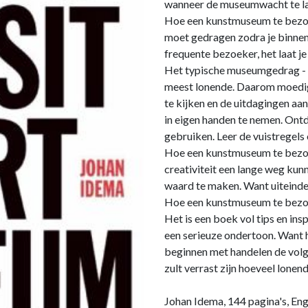
wanneer de museumwacht te lan
Hoe een kunstmuseum te bezoek
moet gedragen zodra je binnen 
frequente bezoeker, het laat j
Het typische museumgedrag - "L
meest lonende. Daarom moedig
te kijken en de uitdagingen aa
in eigen handen te nemen. Ont
gebruiken. Leer de vuistregels
Hoe een kunstmuseum te bezoek
creativiteit een lange weg k
waard te maken. Want uiteinde
Hoe een kunstmuseum te bezoek
Het is een boek vol tips en ins
een serieuze ondertoon. Want h
beginnen met handelen de volg
zult verrast zijn hoeveel lonend
Johan Idema, 144 pagina's, Eng