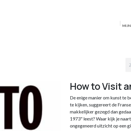
MIJ
Startpagina
MAS Producten
Antwerpen
S
How to Visit 
De enige manier om kunst te b
te kijken, suggereert de Franse
makkelijker gezegd dan gedaan.
1973" leest? Waar kijk je naart
ongegeneerd uitzicht op een gi