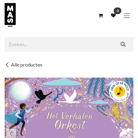
Overslaan naar inhoud
0
Alle producten