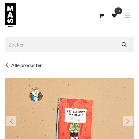
Overslaan naar inhoud
0
Alle producten