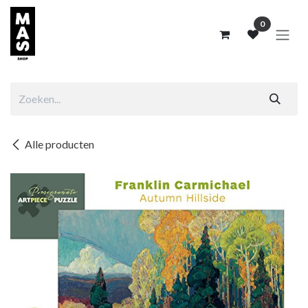
Overslaan naar inhoud
0
Alle producten