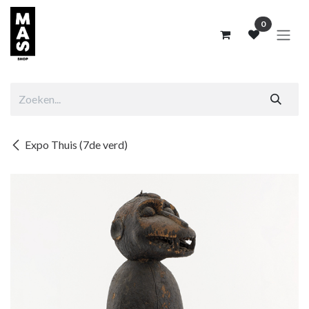
Overslaan naar inhoud
0
Expo Thuis (7de verd)