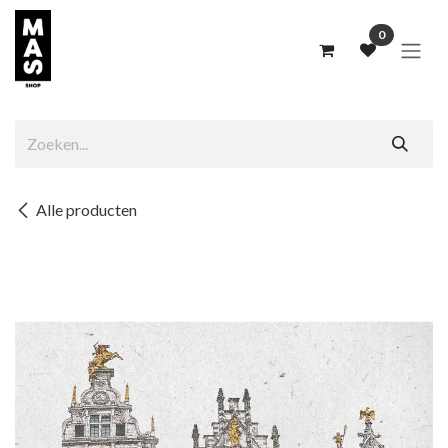
Overslaan naar inhoud
0
Alle producten