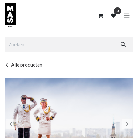
Overslaan naar inhoud
0
Alle producten