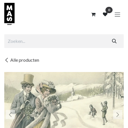
Overslaan naar inhoud
0
Alle producten