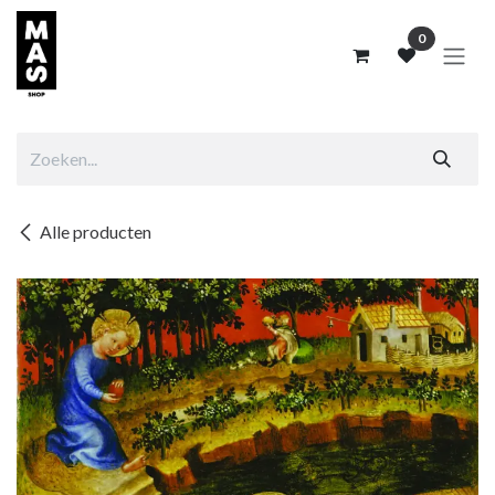
Overslaan naar inhoud
0
Alle producten