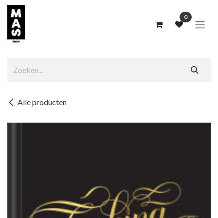
Overslaan naar inhoud
0
Alle producten