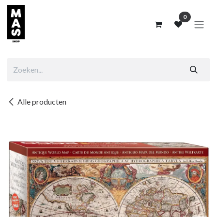
Overslaan naar inhoud
0
Alle producten