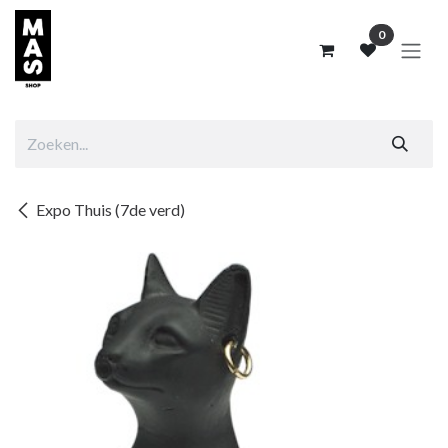
Overslaan naar inhoud
0
Expo Thuis (7de verd)