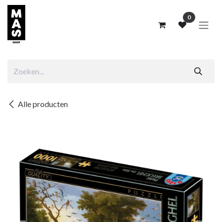
Overslaan naar inhoud
0
Alle producten