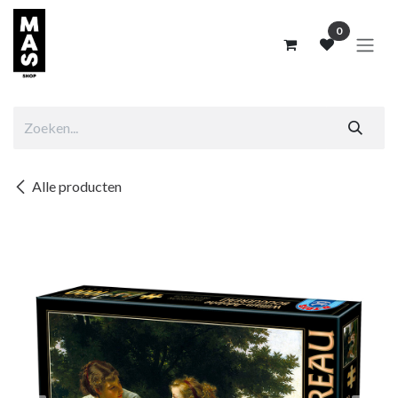
Overslaan naar inhoud
0
Alle producten