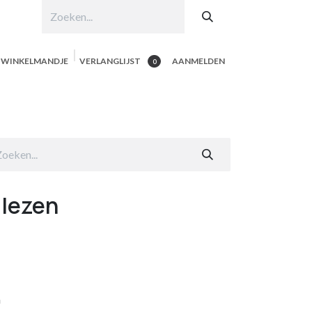
N WINKELMANDJE
VERLANGLIJST
AANMELDEN
0
hop per product
Shop Alle
Contacteer ons
 lezen
m