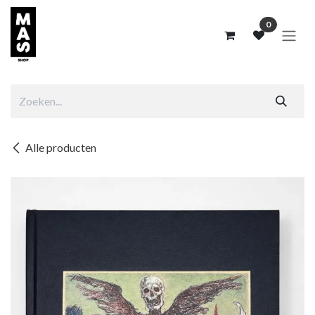
Overslaan naar inhoud
0
Alle producten