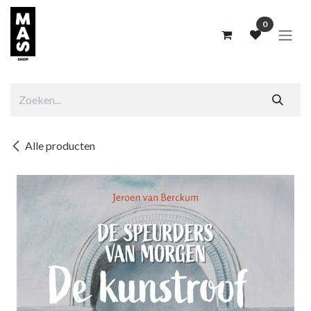
Overslaan naar inhoud
0
Alle producten