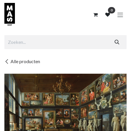
Overslaan naar inhoud
0
Alle producten