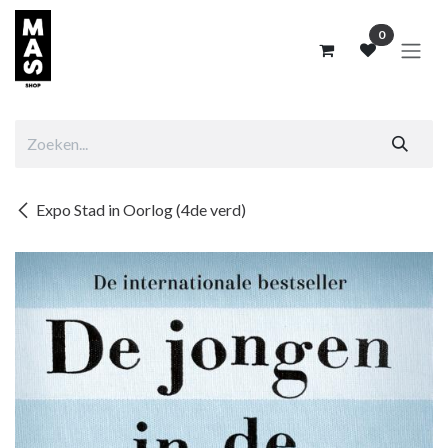
Overslaan naar inhoud
0
Expo Stad in Oorlog (4de verd)