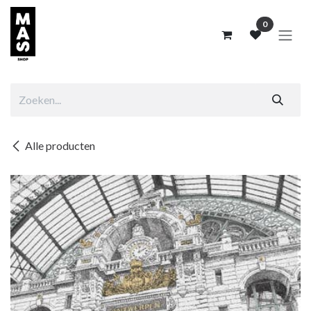
Overslaan naar inhoud
0
Alle producten