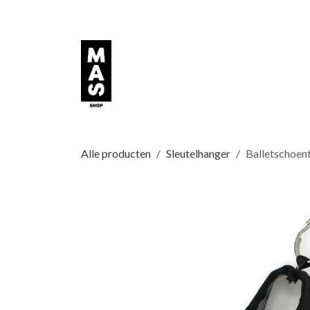
Overslaan naar inhoud
Alle producten
Sleutelhanger
Balletschoent