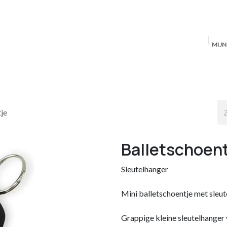
MIJ
Startpagina
MAS Producten
Antwerpen
S
je
Balletschoen
Sleutelhanger
Mini balletschoentje met sleute
Grappige kleine sleutelhanger 