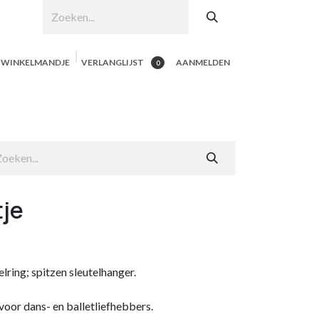
N WINKELMANDJE
VERLANGLIJST
AANMELDEN
0
hop per product
Shop Alle
Contacteer ons
tje
lring; spitzen sleutelhanger.
voor dans- en balletliefhebbers.