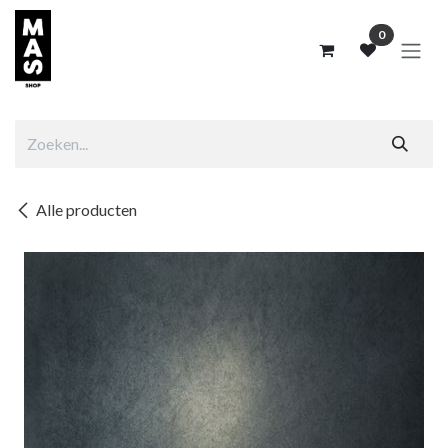
Overslaan naar inhoud
0
Alle producten