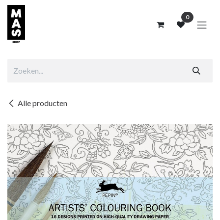
Overslaan naar inhoud
0
Alle producten